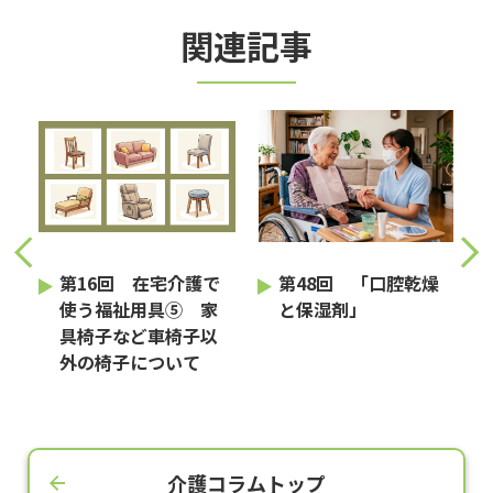
関連記事
護
第16回 在宅介護で
第48回 「口腔乾燥
使う福祉用具⑤ 家
と保湿剤」
具椅子など車椅子以
外の椅子について
介護コラムトップ