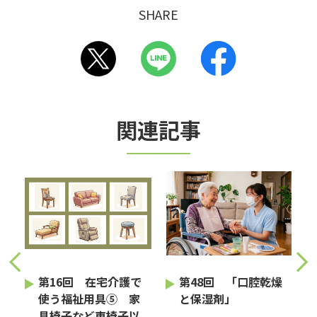
SHARE
関連記事
護
第16回 在宅介護で
第48回 「口腔乾燥
使う福祉用具⑤ 家
と保湿剤」
具椅子など車椅子以