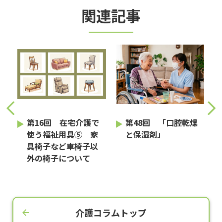
関連記事
護
第16回 在宅介護で
第48回 「口腔乾燥
使う福祉用具⑤ 家
と保湿剤」
具椅子など車椅子以
外の椅子について
介護コラムトップ