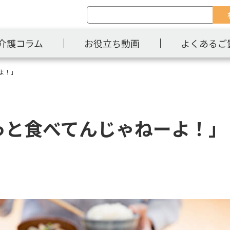
介護コラム
お役立ち動画
よくあるご
よ！」
っと食べてんじゃねーよ！」