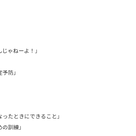
んじゃねーよ！」
」
症予防」
」
」
」
なったときにできること」
めの訓練」