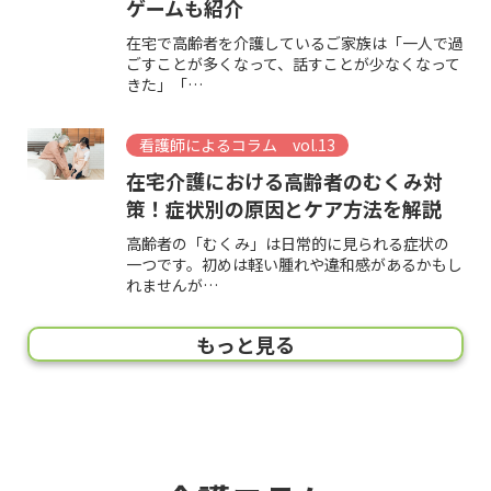
ゲームも紹介
在宅で高齢者を介護しているご家族は「一人で過
ごすことが多くなって、話すことが少なくなって
きた」「…
看護師によるコラム vol.13
在宅介護における高齢者のむくみ対
策！症状別の原因とケア方法を解説
高齢者の「むくみ」は日常的に見られる症状の
一つです。初めは軽い腫れや違和感があるかもし
れませんが…
看護師によるコラム vol.12
看護師によるコラム vol.11
看護師によるコラム vol.10
看護師によるコラム vol.9
看護師によるコラム vol.8
看護師によるコラム vol.7
看護師によるコラム vol.6
看護師によるコラム vol.5
看護師によるコラム vol.4
看護師によるコラム vol.03
看護師によるコラム vol.02
看護師によるコラム vol.01
もっと見る
高齢者にスキンケアが必要な3つの理
【2025年版】在宅介護をする上での
高齢者の寝たきり介護の基本と実践ケ
高齢者の脱水症状を防ごう！脱水症状
在宅で注意すべき高齢者の転倒とは？
要介護者に口腔ケアをする6つの目
高齢者が眠れない原因とは？在宅介護
在宅介護でよくある5つの悩みとは？
介護のおむつ交換の手順！9つの注意
移乗介助―移乗介助の方法・ポイン
【認知症介護】在宅介護のポイント！
要介護認定から始める在宅介護の基礎
由！肌の特徴とトラブルを防ぐケア方
高齢者の防災対策｜災害時に直面する
アのコツ
を起こす5つの原因と予防法
５つの原因と対策をご紹介
的！口腔ケアに必要な用品と手順も詳
でモーニングケアが大切な理由と基本
介護疲れの対処法と事例を紹介
点や負担を軽減する方法をイラストと
ト・注意点などについて
限界と感じやすい3つの理由も解説
知識～要介護認定の基準や申請方法・
法
課題と今すぐできる備え
しく解説
手順
動画で解説
在宅介護について～
「寝たきりの家族介護で身体の負担が大きくしん
在宅で高齢者を介護する方にとって、脱水症状は
「高齢者が自宅で転ばないためには、何に気を付
「在宅介護ではどのような悩みを感じている
「移乗の介助はどうすればいいの？」「まひがあ
「認知症の家族をどのように介護したらいい
どい」「寝たきりの家族をうまく介護するケアの
気がかりなことのひとつでしょう。
ければ良いのでしょうか？」「万が一転んだ場
の？」「在宅介護で疲れたときにはどう対処した
る人への介助の方法がわからない」
の？」「認知症の家族とうまくコミュニケーショ
高齢になると肌の状態が変化し、ちょっとした刺
地震や台風、豪雨などいつ起こるかわからないの
「要介護者の口腔ケアって何のためにするんだろ
「夜中に何回も起きるからいつも眠たい」「寝つ
「自分の親に介護が必要になったけど、おむつ交
初めての在宅介護は、いろいろなことに悩んだり
コツを知…
高齢者は脱水…
合、どのよ…
らいいの？」…
このように悩…
ンをとる方法…
激でもトラブルが起きやすくなります。特に寝た
が自然災害です。要介護の高齢者を支える家族に
う？」「どんなことに気をつけて口腔ケアをすれ
きが悪くて睡眠時間が短いけど問題ないのだろう
換ってどうするの？」「できるだけ楽におむつ交
疑問を感じたりするもの。