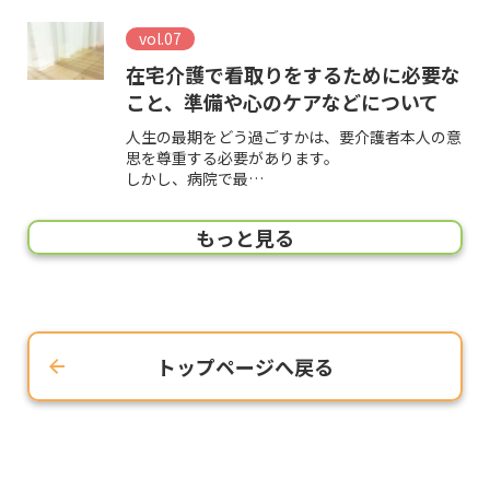
vol.07
在宅介護で看取りをするために必要な
こと、準備や心のケアなどについて
人生の最期をどう過ごすかは、要介護者本人の意
思を尊重する必要があります。
しかし、病院で最…
vol.06
vol.05
vol.04
vol.03
vol.02
vol.01
もっと見る
清拭（せいしき）の手順について｜全
車椅子の選び方・使い方、車椅子の介
入浴介助の手順と注意点、必要な介護
介護用品の選び方｜在宅介護に必要な
介護と介助の違いとは？介助の種類や
初めての在宅介護 基礎知識～在宅介
身清拭・部分清拭の注意点とポイント
助方法などについて
用品、入浴介助の方法などについて
ものと選び方のポイント
方法、失敗しないポイント
護を始める前に～
入浴できない日が続くと、ニオイやかゆみなどの
車椅子を購入する際の車椅子の種類と選び方のポ
入浴介助は、在宅介護の中でも負担の大きい介助
介護を始めるにあたって必要となるのが、介護用
似たような意味を持つ「介護」と「介助」。実
初めての在宅介護は、いろいろな不安があった
不快感が現れたり、かぶれや発疹などの皮膚トラ
イント、車椅子の介助方法などについてご紹介い
の1つです。
品です。
は、それぞれには大きな違いがあります。
り、疑問があったりと戸惑うものです。
ブルが起…
たします…
入浴介助の正しい手順、安全に介助す…
在宅介護で必須の用品から、あると便利…
いずれ…
大切な家族…
トップページへ戻る