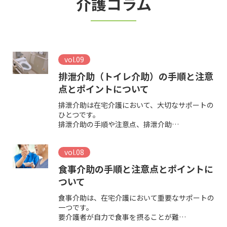
介護コラム
きりの高…
とって「…
ばいいの…
か」
換をする…
大切な家族を介護する…
vol.09
排泄介助（トイレ介助）の手順と注意
点とポイントについて
排泄介助は在宅介護において、大切なサポートの
ひとつです。
排泄介助の手順や注意点、排泄介助…
vol.08
食事介助の手順と注意点とポイントに
ついて
食事介助は、在宅介護において重要なサポートの
一つです。
要介護者が自力で食事を摂ることが難…