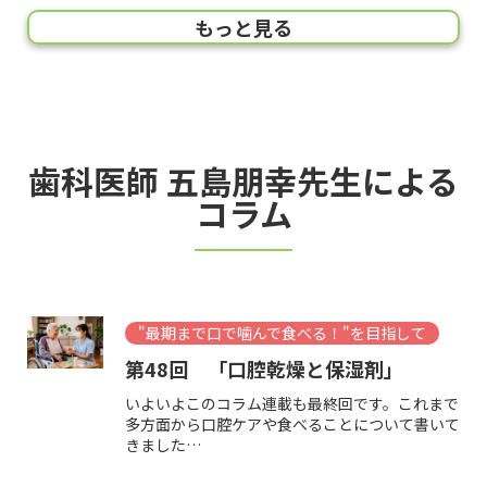
理学療法士が考える在宅介護
理学療法士が考える在宅介護
理学療法士が考える在宅介護
理学療法士が考える在宅介護
理学療法士が考える在宅介護
理学療法士が考える在宅介護
理学療法士が考える在宅介護
理学療法士が考える在宅介護
理学療法士が考える在宅介護
理学療法士が考える在宅介護
理学療法士が考える在宅介護
理学療法士が考える在宅介護
理学療法士が考える在宅介護
もっと見る
第13回 「在宅介護で使う福祉用具
第12回「在宅介護で使う福祉用具②
第11回 「在宅介護で使う福祉用具
第10回 「在宅介護で使う福祉用具
第9回「四肢の変形拘縮があり寝たき
第８回 「全介助でも立位は取れない
第7回「介助を受ければ立てる方」
第６回「実用的には歩けず移動は車椅
第5回「歩行に支障が出だしている／
第4回「歩行に支障が出だしている／
第3回 「まだ自立レベルでお元気な
第2回 「在宅療養介護生活で大切に
第1回 「はじめまして」
② 車椅子その２」
車椅子その１」
① 介護用ベッドその２」
① 介護用ベッドその１」
りレベルの方」
方」
子だが、自力で立って車椅子へ移る、
認知症初期症状の認められる方 その
認知症初期症状の認められる方」
方」
したいこと」
今回は、状態別在宅介護生活のポイント⑤「介助
このたび『理学療法士が考える在宅介護』という
トイレが自分でできる方」
２」
を受ければ立てる方」というテーマでお話してい
タイトルにて月に一度のコラムを書かせていただ
今回は車椅子その２として、「重度障害の方が在
車椅子と言えば在宅介護に限らず、医療介護場面
介護医療用ベッドの2回目です。医療介護用ベ
今回から、在宅介護で使う様々な福祉用具につい
今回は、「状態別在宅介護生活のポイント」の最
今回は、状態別在宅介護生活のポイント⑥「全介
前回はただお歳をとってきた、というだけで、ま
今回から６回程度の予定で「状態別在宅介護生活
「在宅介護は多様」です。一言で「在宅介護」と
きましょ…
くことに…
宅生活で車椅子を使う場合」についてもう少し深
で広く使われている福祉用具です。その分、同じ
ッドには、家具ベッドにはない様々な部品やオプ
て品目ごとにまとめていきます。前回まではご本
終回となります。例え全く立てない方でも、四肢
助でも立位は取れない方」というテーマでお話し
だまだ自立レベルの方向けのお話でしたが、今回
のポイント」をまとめていきます。状態別という
言っても、その様子は家庭ごとに様々です。要介
「歩けなくなったらおしまい」ではない！
前回は「歩行に支障が出だしている」「認知症
堀してい…
車椅子と…
ション品…
人さまの…
（腕や足…
ていきま…
は状態別…
のは主に…
護高齢者…
さて、「状態別のポイント」の４回目は、「実
か？単なる物忘れか？はっきりしないけど、明ら
歯科医師 五島朋幸先生による
用的に…
かに認知機…
コラム
"最期まで口で噛んで食べる！"を目指して
第48回 「口腔乾燥と保湿剤」
いよいよこのコラム連載も最終回です。これまで
多方面から口腔ケアや食べることについて書いて
きました…