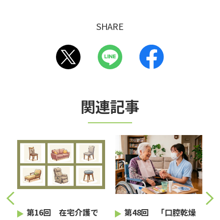
SHARE
関連記事
護
第16回 在宅介護で
第48回 「口腔乾燥