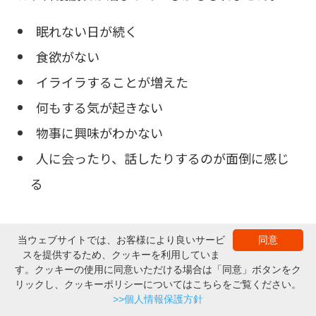
眠れない日が続く
食欲がない
イライラすることが増えた
何もする気が起きない
物事に興味がわかない
人に会ったり、話したりするのが面倒に感じ
る
当ウェブサイトでは、お客様により良いサービ
同意
このような状態が続く場合は、無理をせず、休息
スを提供するため、クッキーを利用していま
▲ページの上部へ
をとることが大切です。介護疲れは、身体的な症
す。クッキーの使用に同意いただける場合は「同意」ボタンをク
リックし、クッキーポリシーについてはこちらをご覧ください。
状だけでなく、精神的な症状として現れることも
商品一覧
購入する
カタログ・取説
>>個人情報保護方針