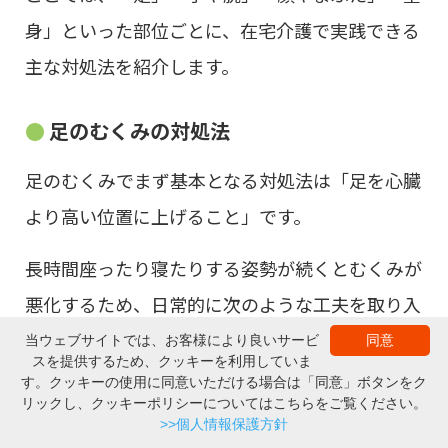
身」といった部位ごとに、在宅介護で実践できる
主な対処法を紹介します。
足のむくみの対処法
足のむくみでまず基本となる対処法は「足を心臓
より高い位置に上げること」です。
長時間座ったり寝たりする姿勢が続くとむくみが
悪化するため、日常的に次のような工夫を取り入
れると良いでしょう。
当ウェブサイトでは、お客様により良いサービ
同意
スを提供するため、クッキーを利用していま
▲ページの上部へ
す。クッキーの使用に同意いただける場合は「同意」ボタンをク
ベッド上では膝の下にクッションを置く
リックし、クッキーポリシーについてはこちらをご覧ください。
商品一覧
購入する
カタログ・取説
体位を1～2時間ごとに変える
>>個人情報保護方針