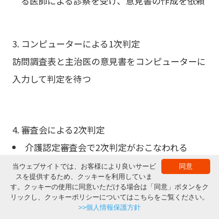
る医師による診察を受け、意見書の作成を依頼
コンピューターによる1次判定
訪問調査表と主治医の意見書をコンピューターに
入力して判定を待つ
審査会による2次判定
介護認定審査会で2次判定がおこなわれる
1次判定の結果や特記事項などをもとに専門家
当ウェブサイトでは、お客様により良いサービ
同意
スを提供するため、クッキーを利用していま
▲ページの上部へ
が会議をおこない判定を決定する
す。クッキーの使用に同意いただける場合は「同意」ボタンをク
リックし、クッキーポリシーについてはこちらをご覧ください。
商品一覧
購入する
カタログ・取説
>>個人情報保護方針