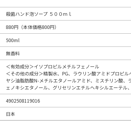
殺菌ハンド泡ソープ ５００ｍｌ
880円（本体価格800円）
500ml
無香料
＜有効成分＞イソプロピルメチルフェノール
＜その他の成分＞精製水、PG、ラウリン酸アミドプロピル
ヤシ油脂肪酸N-メチルエタノールアミド、ミスチリン酸、
ェノキシエタノール、グリセリンエチルヘキシルエーテル
4902508119016
日本