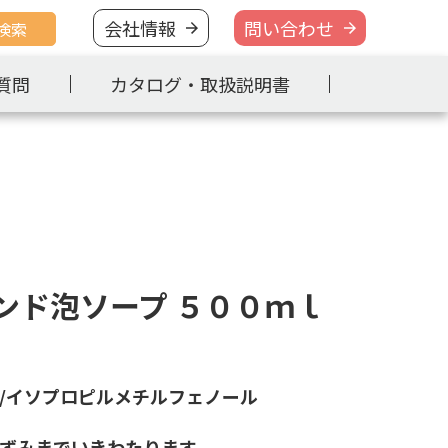
会社情報
問い合わせ
検索
質問
カタログ・取扱説明書
ンド泡ソープ ５００ｍｌ
/イソプロピルメチルフェノール
ずみまでいきわたります