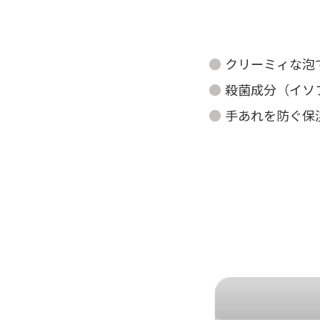
クリーミィな泡
殺菌成分（イソ
手あれを防ぐ保