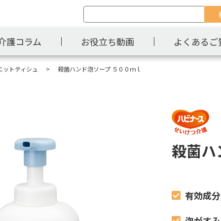
介護コラム
お役立ち動画
よくあるご
エットティシュ
殺菌ハンド泡ソープ ５００ｍｌ
殺菌ハ
有効成分
泡がすみ