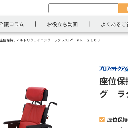
介護コラム
お役立ち動画
よくあるご
座位保持ティルトリクライニング ラクレスト® ＰＲ－２１００
座位保
グ ラ
座位保持