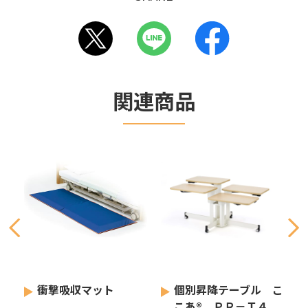
関連商品
ブ
衝撃吸収マット
個別昇降テーブル こ
こあ® ＰＲ－Ｔ４