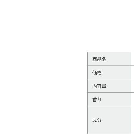
商品名
価格
内容量
香り
成分