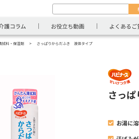
介護コラム
お役立ち動画
よくあるご
清拭料・保湿剤
さっぱりからだふき 液体タイプ
さっぱ
お湯に溶
汗ばみが