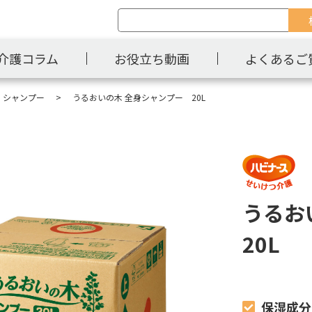
介護コラム
お役立ち動画
よくあるご
・シャンプー
うるおいの木 全身シャンプー 20L
うるお
20L
保湿成分