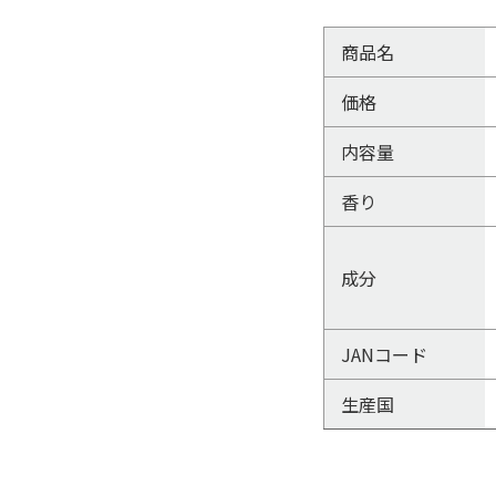
商品名
価格
内容量
香り
成分
JANコード
生産国