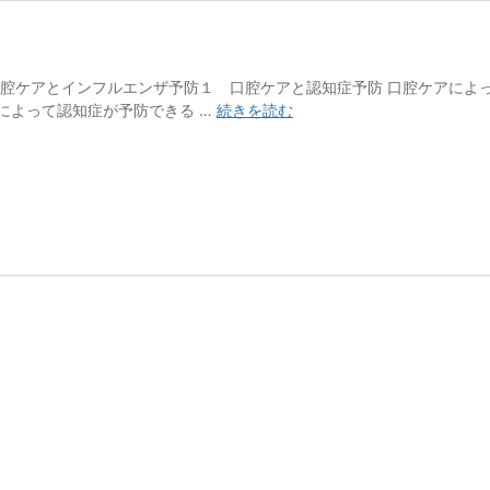
口腔ケアとインフルエンザ予防１ 口腔ケアと認知症予防 口腔ケアによ
第
によって認知症が予防できる …
続きを読む
16
回
「口
腔
ケ
ア
の
効
果
②」