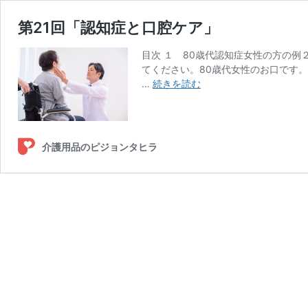
第21回「認知症と口腔ケア」
目次 １ 80歳代認知症女性の方の例
てください。80歳代女性のお口です
第
…
続きを読む
21
回
「認
知
介護用品のピジョンタヒラ
症
と
口
腔
ケ
ア」