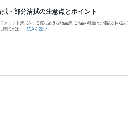
清拭・部分清拭の注意点とポイント
・デメリット清拭をする際に必要な物品清拭用品の種類とお悩み別の選
清
に清拭とは …
続きを読む
拭
（せ
い
し
き）
の
手
順
に
つ
い
て
｜
全
身
清