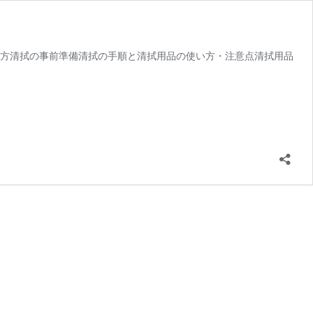
び方清拭の事前準備清拭の手順と清拭用品の使い方・注意点清拭用品